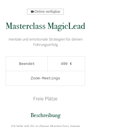
Online verfügbar
Masterclass MagicLead
mentale und emotionale Strategien für deinen
Führungserfolg
499
Euro
Beendet
B
499 €
e
e
Zoom-Meetings
n
d
e
t
Freie Plätze
Beschreibung
Ich teile mit dir in dieser Masterclass meine