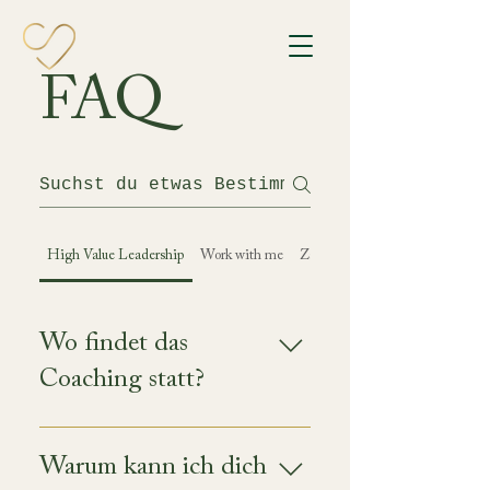
FAQ
High Value Leadership
Work with me
Zahlung
Wo findet das
Coaching statt?
Der VIP-Tag wird offline
stattfinden, das finde ich
Warum kann ich dich
persönlich sehr schön. Es kann